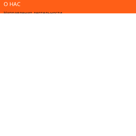
О НАС
Направления деятельности
Наблюдательный совет
Наша команда
Партнёры
Новости
Контакты
ОБУЧЕНИЕ
Тренинги
ЧЛЕНСТВО
Пункт меню
© 2022—2026 Ассоциации цифровой устойчивости.