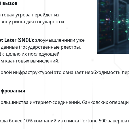
й вызов
антовая угроза перейдёт из
зону риска для государств и
t Later (SNDL)
: злоумышленники уже
данные (государственные реестры,
) с целью их последующей
м квантовых вычислений.
ровой инфраструктурой это означает необходимость пе
ифрования
большинства интернет-соединений, банковских операций
6 года более 10% компаний из списка Fortune 500 завер