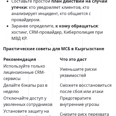
Составьте простой
план действий на случай
утечки
: кто уведомляет клиентов, кто
анализирует инцидент, кто общается с
провайдером.
Заранее определите,
к кому обращаться
:
хостинг, CRM-провайдер, Киберполиция при
МВД КР.
Практические советы для МСБ в Кыргызстане
Рекомендация
Что это даст
Используйте только
Уменьшите риски
лицензионные CRM-
уязвимостей
сервисы
Делайте бэкапы раз в
Сможете восстановиться
неделю
после сбоя или атаки
Отключайте доступ у
Предотвратите
уволенных сотрудников
внутренние угрозы
Установите защиту на
Снизите риск перехвата